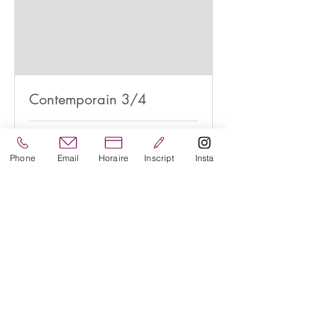
Contemporain 3/4
Terminé
290
290 €
Phone
Email
Horaire
Inscript
Insta
euros
Voir l'ensemble de séances