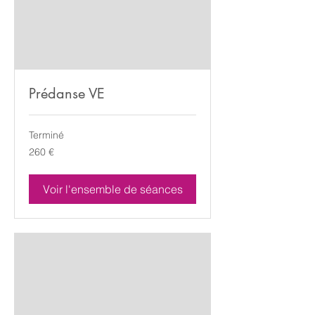
Prédanse VE
Terminé
260
260 €
euros
Voir l'ensemble de séances