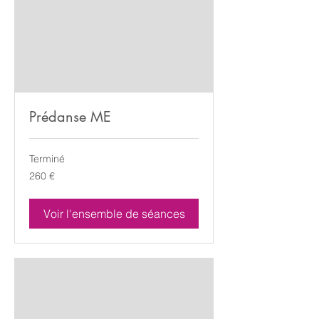
Prédanse ME
Terminé
260
260 €
euros
Voir l'ensemble de séances