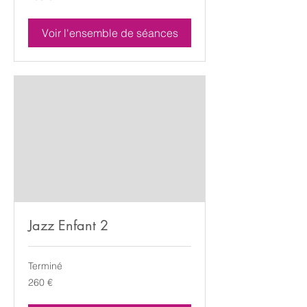
Voir l'ensemble de séances
Jazz Enfant 2
Terminé
260
260 €
euros