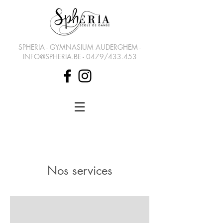
SPHERIA - GYMNASIUM AUDERGHEM -
INFO@SPHERIA.BE
- 0479/433.453
Nos services