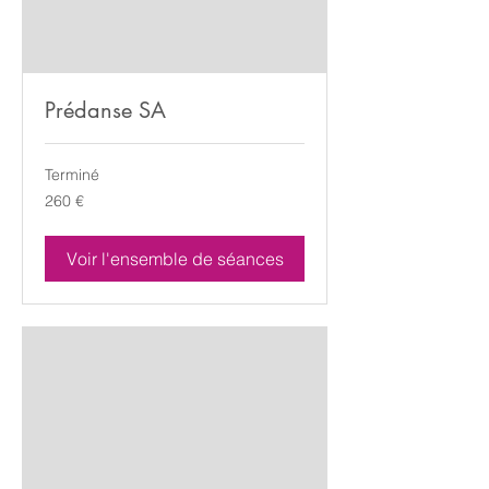
Prédanse SA
Terminé
260
260 €
euros
Voir l'ensemble de séances