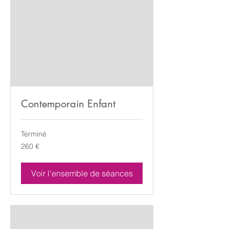
Contemporain Enfant
Terminé
260
260 €
euros
Voir l'ensemble de séances