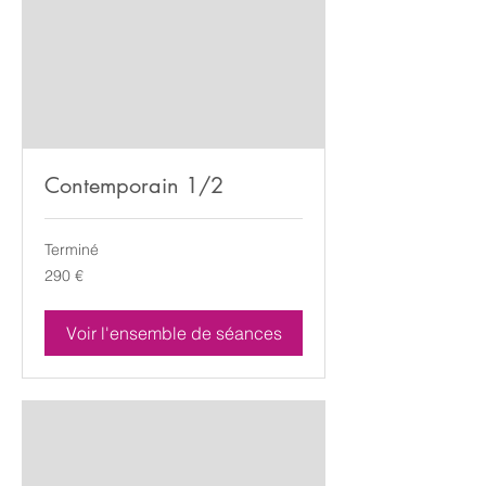
Contemporain 1/2
Terminé
290
290 €
euros
Voir l'ensemble de séances