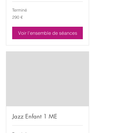
Terminé
290
290 €
euros
Voir l'ensemble de séances
Jazz Enfant 1 ME