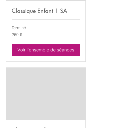
Classique Enfant 1 SA
Terminé
260
260 €
euros
Voir l'ensemble de séances