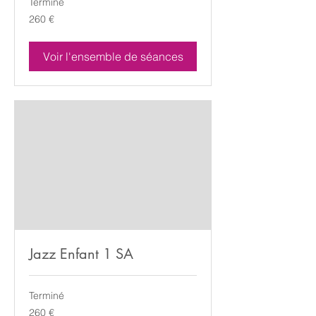
Terminé
260
260 €
euros
Voir l'ensemble de séances
Jazz Enfant 1 SA
Terminé
260
260 €
euros