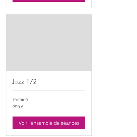
Jazz 1/2
Terminé
290
290 €
euros
Voir l'ensemble de séances