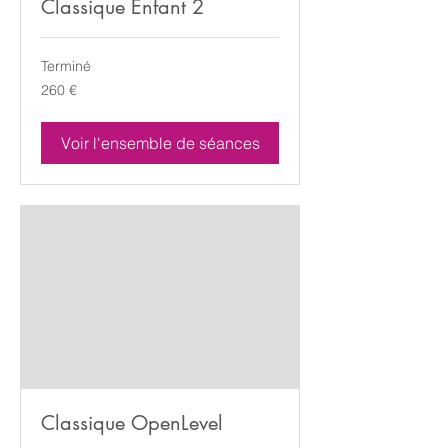
Classique Enfant 2
Terminé
260
260 €
euros
Voir l'ensemble de séances
Classique OpenLevel