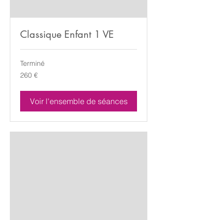
Classique Enfant 1 VE
Terminé
260
260 €
euros
Voir l'ensemble de séances