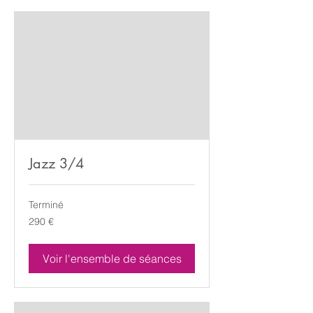
Jazz 3/4
Terminé
290
290 €
euros
Voir l'ensemble de séances