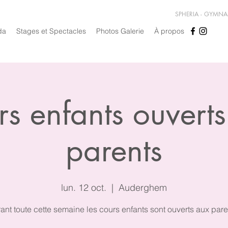
SPHERIA - GYMN
da
Stages et Spectacles
Photos Galerie
À propos
s enfants ouvert
parents
lun. 12 oct.
  |  
Auderghem
ant toute cette semaine les cours enfants sont ouverts aux pare