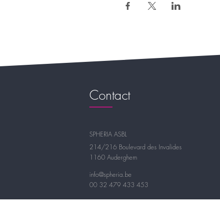
Contact
SPHERIA ASBL
214/216 Boulevard des Invalides
1160 Auderghem
info@spheria.be
00 32 479 433 453