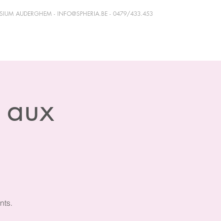
ASIUM AUDERGHEM -
INFO@SPHERIA.BE
- 0479/433.453
s aux
nts.