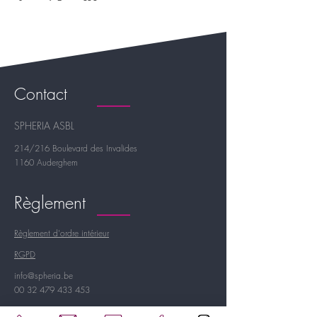
Contact
SPHERIA ASBL
214/216 Boulevard des Invalides
1160 Auderghem
Règlement
Règlement d'ordre intérieur
RGPD
info@spheria.be
00 32 479 433 453