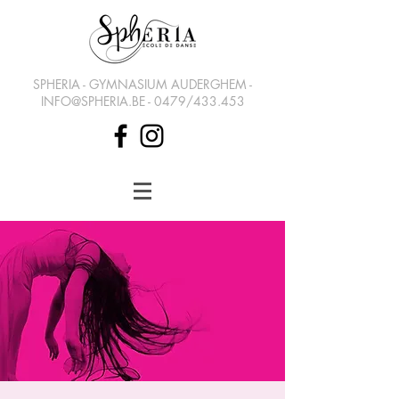
SPHERIA - GYMNASIUM AUDERGHEM -
INFO@SPHERIA.BE
- 0479/433.453