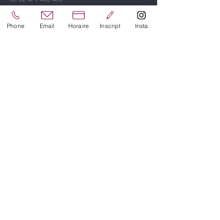
A propos
Phone
Email
Horaire
Inscript
Insta
Horaire
A propos
Tarifs 2026/2027
Inscription
Réseaux
Instagram
Facebook
Youtube