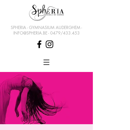
SPHERIA - GYMNASIUM AUDERGHEM -
INFO@SPHERIA.BE
- 0479/433.453