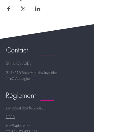
Contact
SPHERIA ASBL
214/216 Boulevard des Invalides
1160 Auderghem
Règlement
Règlement d'ordre intérieur
RGPD
info@spheria.be
00 32 479 433 453