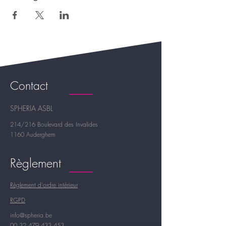
Contact
SPHERIA ASBL
214/216 Boulevard des Invalides
1160 Auderghem
Règlement
Règlement d'ordre intérieur
RGPD
info@spheria.be
00 32 479 433 453