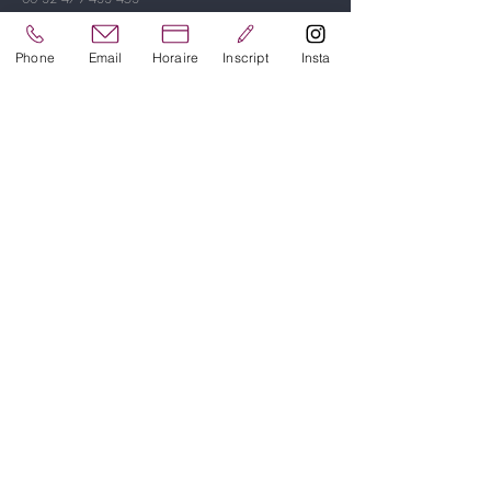
A propos
Phone
Email
Horaire
Inscript
Insta
Horaire
A propos
Tarifs 2026/2027
Inscription
Réseaux
Instagram
Facebook
Youtube