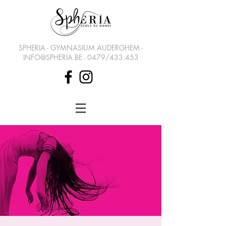
SPHERIA - GYMNASIUM AUDERGHEM -
INFO@SPHERIA.BE
- 0479/433.453