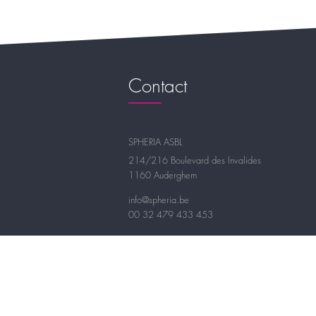
Contact
SPHERIA ASBL
214/216 Boulevard des Invalides
1160 Auderghem
info@spheria.be
00 32 479 433 453