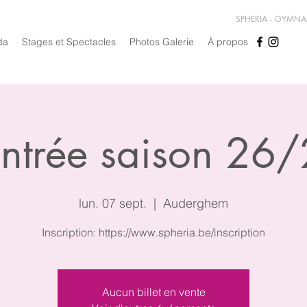
SPHERIA - GYMN
da
Stages et Spectacles
Photos Galerie
À propos
ntrée saison 26
lun. 07 sept.
  |  
Auderghem
Inscription: https://www.spheria.be/inscription
Aucun billet en vente