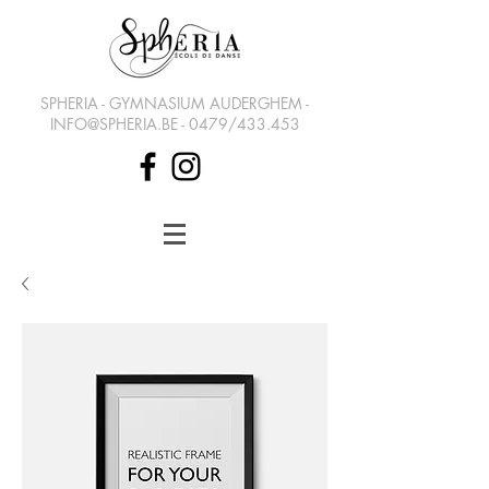
SPHERIA - GYMNASIUM AUDERGHEM -
INFO@SPHERIA.BE
- 0479/433.453