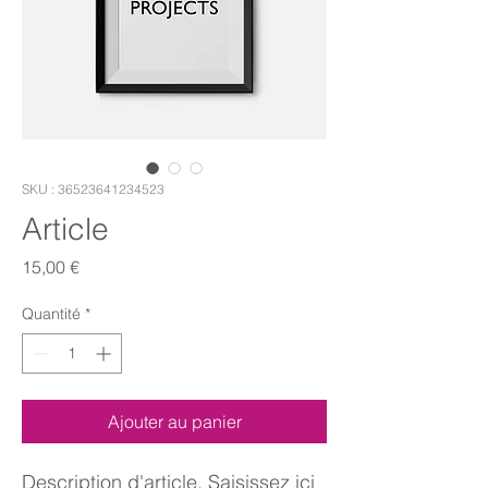
SKU : 36523641234523
Article
Prix
15,00 €
Quantité
*
Ajouter au panier
Description d'article. Saisissez ici 