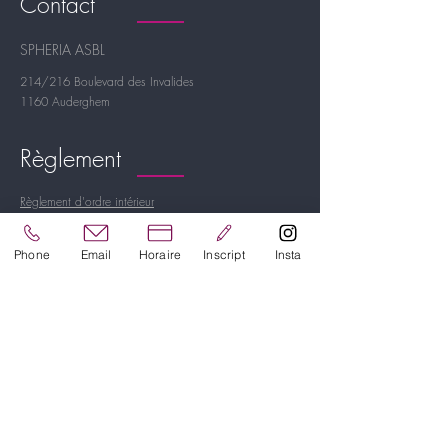
Contact
SPHERIA ASBL
214/216 Boulevard des Invalides
1160 Auderghem
Règlement
Règlement d'ordre intérieur
RGPD
Phone
Email
Horaire
Inscript
Insta
info@spheria.be
00 32 479 433 453
A propos
Horaire
A propos
Tarifs 2026/2027