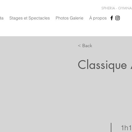
SPHERIA - GYMN
da
Stages et Spectacles
Photos Galerie
À propos
< Back
Classique
1h1