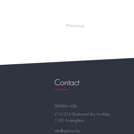
Previous
Contact
SPHERIA ASBL
214/216 Boulevard des Invalides
1160 Auderghem
info@spheria.be