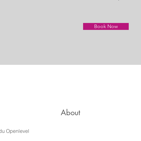
Book Now
About
du Openlevel