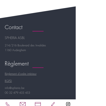
Contact
SPHERIA ASBL
214/216 Boulevard des Invalides
1160 Auderghem
Règlement
Règlement d'ordre intérieur
RGPD
info@spheria.be
00 32 479 433 453