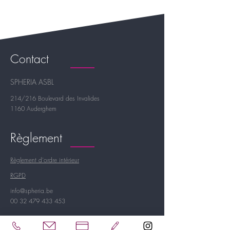
Contact
SPHERIA ASBL
214/216 Boulevard des Invalides
1160 Auderghem
Règlement
Règlement d'ordre intérieur
RGPD
info@spheria.be
00 32 479 433 453